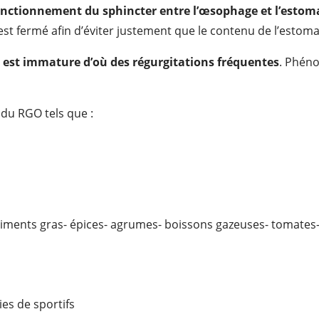
nctionnement du sphincter entre l’œsophage et l’estom
l est fermé afin d’éviter justement que le contenu de l’esto
r est immature d’où des régurgitations fréquentes
. Phéno
du RGO tels que :
 aliments gras- épices- agrumes- boissons gazeuses- tomates-
ies de sportifs