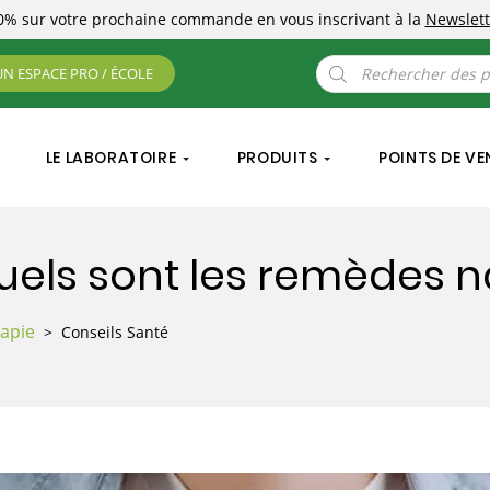
10%
sur votre prochaine commande
en vous inscrivant à la
Newslett
Recherche
UN ESPACE PRO / ÉCOLE
de
produits
LE LABORATOIRE
PRODUITS
POINTS DE VE
quels sont les remèdes n
rapie
> Conseils Santé