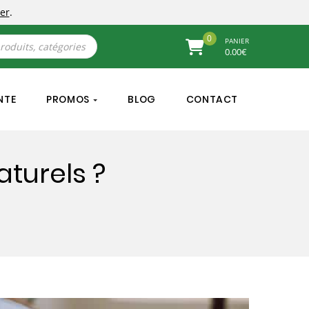
er
.
0
PANIER
0.00
€
NTE
PROMOS
BLOG
CONTACT
aturels ?