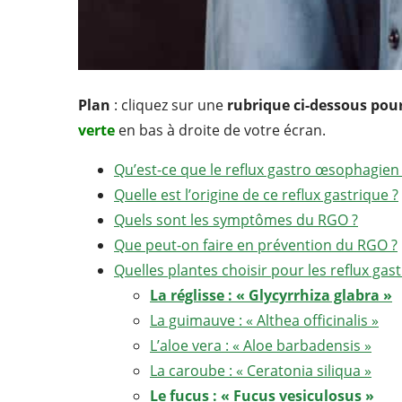
Plan
: cliquez sur une
rubrique ci-dessous pou
verte
en bas à droite de votre écran.
Qu’est-ce que le reflux gastro œsophagien
Quelle est l’origine de ce reflux gastrique ?
Quels sont les symptômes du RGO ?
Que peut-on faire en prévention du RGO ?
Quelles plantes choisir pour les reflux gast
La réglisse : « Glycyrrhiza glabra »
La guimauve : « Althea officinalis »
L’aloe vera : « Aloe barbadensis »
La caroube : « Ceratonia siliqua »
Le fucus : « Fucus vesiculosus »