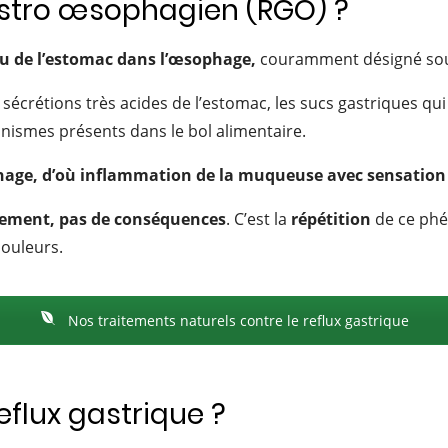
gastro œsophagien (RGO) ?
nu de l’estomac dans l’œsophage,
couramment désigné sou
écrétions très acides de l’estomac, les sucs gastriques qui
anismes présents dans le bol alimentaire.
phage, d’où inflammation de la muqueuse avec sensation d
lement, pas de conséquences
. C’est la
répétition
de ce ph
ouleurs.
Nos traitements naturels contre le reflux gastrique
reflux gastrique ?