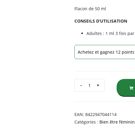
Flacon de 50 ml
CONSEILS D’UTILISATION
Adultes : 1 ml 3 fois pa
Achetez et gagnez 12 points 
QUANTITÉ
DE
EXTRAIT
DE
CALENDULA
EAN:
8422947044114
(SOUCI)
Catégories :
Bien être féminin