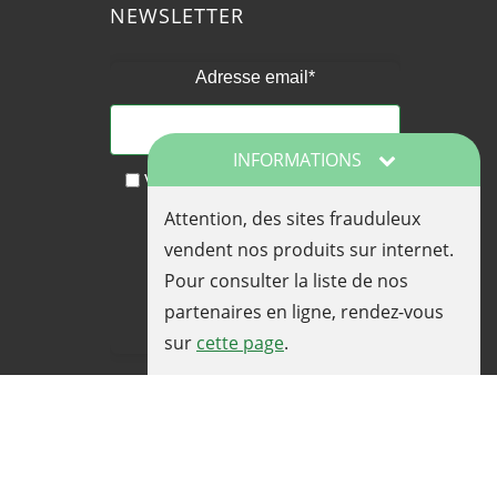
NEWSLETTER
Adresse email*
INFORMATIONS
Vous acceptez de recevoir nos
actualités et nos offres
Attention, des sites frauduleux
promotionnelles par email
vendent nos produits sur internet.
Pour consulter la liste de nos
partenaires en ligne, rendez-vous
sur
cette page
.