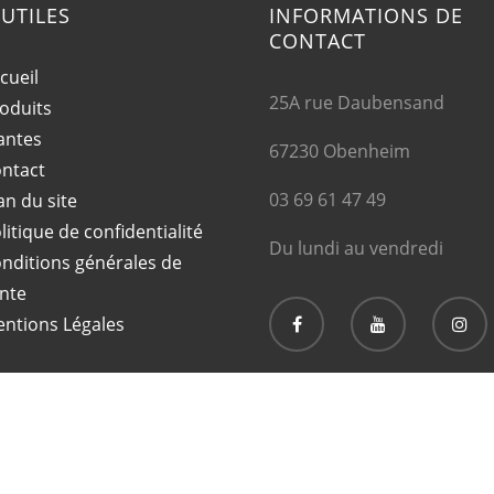
 UTILES
INFORMATIONS DE
CONTACT
cueil
25A rue Daubensand
oduits
antes
67230 Obenheim
ntact
03 69 61 47 49
an du site
litique de confidentialité
Du lundi au vendredi
nditions générales de
nte
ntions Légales
Copyright © 2020 Soriavie. Tous droits réservés.