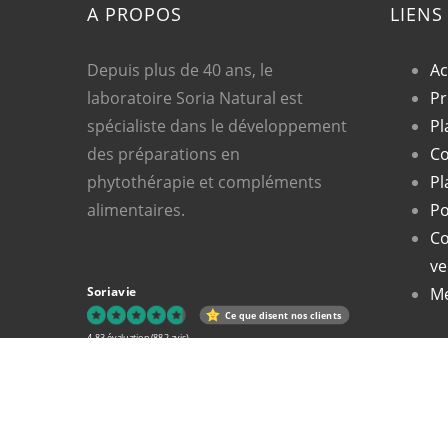
A PROPOS
LIENS
Depuis plus de 40 ans, le
Ac
laboratoire Soria Natural est
Pr
spécialiste dans le développement
Pl
des préparations en
Co
phytothérapie et compléments
Pl
alimentaires.
Po
Co
ve
Soriavie
Me
Ce que disent nos clients
4.83 évaluation
(882 avis)