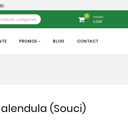
er
.
0
PANIER
0.00
€
NTE
PROMOS
BLOG
CONTACT
Calendula (Souci)