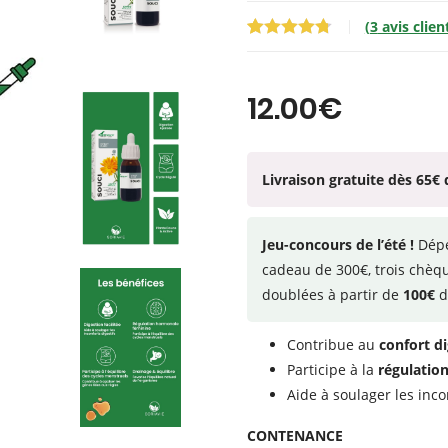
(
3
avis clien
Noté
3
4.67
sur 5
basé sur
12.00
€
notations
client
Livraison gratuite dès 65€ 
Jeu-concours de l’été !
Dép
cadeau de 300€, trois chèq
doublées à partir de
100€
d
Contribue au
confort di
Participe à la
régulatio
Aide à soulager les inc
CONTENANCE