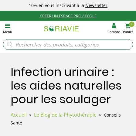
-10%
en vous inscrivant à la
Newsletter
.
CRÉER UN ESPACE PRO / ÉCOLE
0
Menu
Compte
Panier
Recherche
de
produits
Infection urinaire :
les aides naturelles
pour les soulager
Accueil
Le Blog de la Phytothérapie
>
> Conseils
Santé