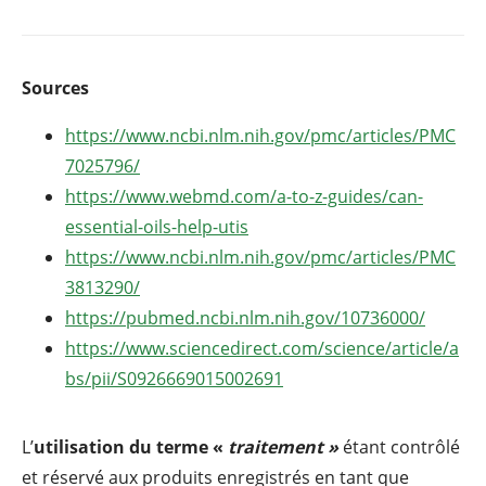
Sources
https://www.ncbi.nlm.nih.gov/pmc/articles/PMC
7025796/
https://www.webmd.com/a-to-z-guides/can-
essential-oils-help-utis
https://www.ncbi.nlm.nih.gov/pmc/articles/PMC
3813290/
https://pubmed.ncbi.nlm.nih.gov/10736000/
https://www.sciencedirect.com/science/article/a
bs/pii/S0926669015002691
L’
utilisation du terme «
traitement »
étant contrôlé
et réservé aux produits enregistrés en tant que