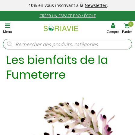
-10%
en vous inscrivant à la
Newsletter
.
CRÉER UN ESPACE PRO / ÉCOLE
0
Menu
Compte
Panier
Recherche
de
produits
Les bienfaits de la
Fumeterre