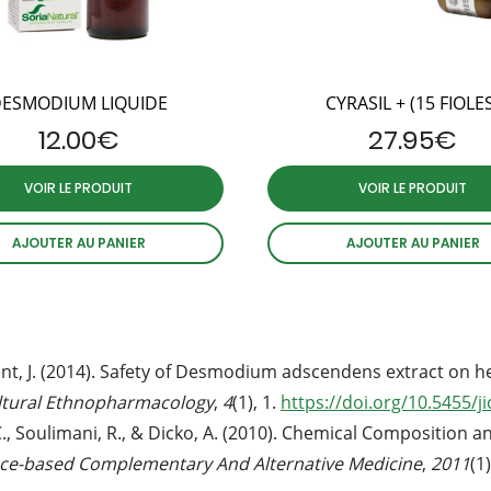
ESMODIUM LIQUIDE
CYRASIL + (15 FIOLE
12.00
€
27.95
€
VOIR LE PRODUIT
VOIR LE PRODUIT
AJOUTER AU PANIER
AJOUTER AU PANIER
ixent, J. (2014). Safety of Desmodium adscendens extract on h
ultural Ethnopharmacology
,
4
(1), 1.
https://doi.org/10.5455/
 C., Soulimani, R., & Dicko, A. (2010). Chemical Composition a
ce-based Complementary And Alternative Medicine
,
2011
(1