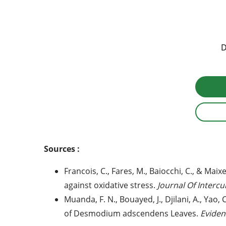
D
Sources :
Francois, C., Fares, M., Baiocchi, C., & Ma
against oxidative stress.
Journal Of Interc
Muanda, F. N., Bouayed, J., Djilani, A., Yao,
of Desmodium adscendens Leaves.
Eviden