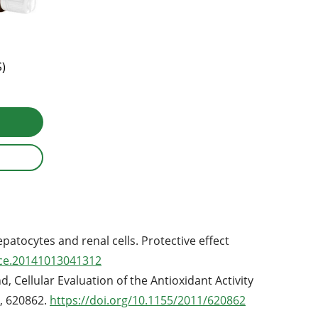
S)
epatocytes and renal cells. Protective effect
jice.20141013041312
nd, Cellular Evaluation of the Antioxidant Activity
), 620862.
https://doi.org/10.1155/2011/620862