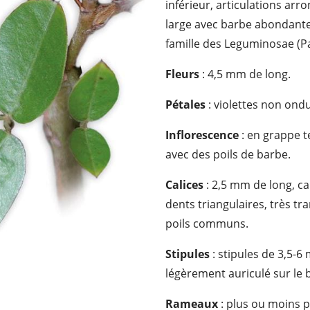
inférieur, articulations ar
large avec barbe abondante, 
famille des Leguminosae (Pa
Fleurs
: 4,5 mm de long.
Pétales
: violettes non ondu
Inflorescence
: en grappe t
avec des poils de barbe.
Calices
: 2,5 mm de long, c
dents triangulaires, très t
poils communs.
Stipules
: stipules de 3,5-6 
légèrement auriculé sur le bor
Rameaux
: plus ou moins p