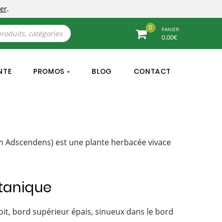
er
.
0
PANIER
0.00
€
NTE
PROMOS
BLOG
CONTACT
Adscendens) est une plante herbacée vivace
tanique
roit, bord supérieur épais, sinueux dans le bord