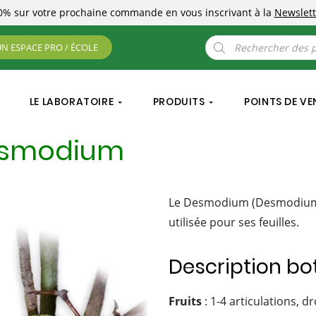
10%
sur votre prochaine commande
en vous inscrivant à la
Newslett
Recherche
UN ESPACE PRO / ÉCOLE
de
produits
LE LABORATOIRE
PRODUITS
POINTS DE VE
Desmodium
Le Desmodium (Desmodium 
utilisée pour ses feuilles.
Description bo
Fruits
: 1-4 articulations, d