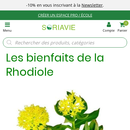
-10%
en vous inscrivant à la
Newsletter
.
CRÉER UN ESPACE PRO / ÉCOLE
0
Menu
Compte
Panier
Recherche
de
produits
Les bienfaits de la
Rhodiole