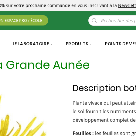
10%
sur votre prochaine commande
en vous inscrivant à la
Newslett
Recherche
UN ESPACE PRO / ÉCOLE
de
produits
LE LABORATOIRE
PRODUITS
POINTS DE VE
la Grande Aunée
Description b
Plante vivace qui peut atte
le sol fournit les nutriment
développement complet de 
Feuilles :
les feuilles sont 