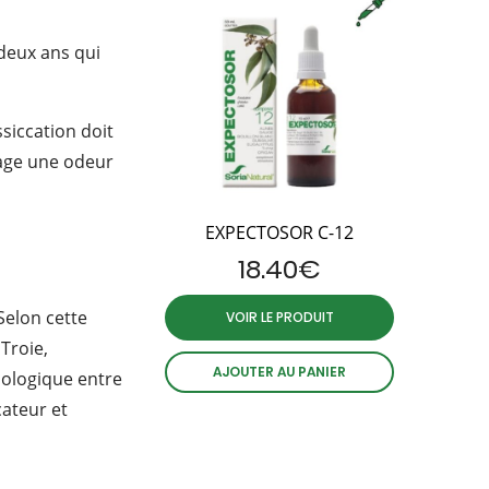
 deux ans qui
ssiccation doit
gage une odeur
EXPECTOSOR C-12
18.40
€
Selon cette
VOIR LE PRODUIT
Troie,
AJOUTER AU PANIER
hologique entre
cateur et