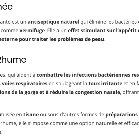
unée
lante est un
antiseptique naturel
qui élimine les bactéries
sée comme
vermifuge
. Elle a un
effet stimulant sur l’appétit 
externe pour traiter les problèmes de peau
.
e Rhume
es, qui aident à
combattre les infections bactériennes r
voies respiratoires
en soulageant la
toux irritante
et en f
ons de la gorge et à réduire la congestion nasale
, offran
utilisée en
tisane
ou sous d’autres formes de
préparations 
le rhume, elle s’impose comme une option naturelle et efficac
e.