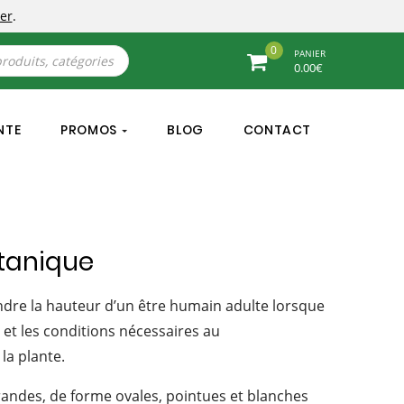
er
.
0
PANIER
0.00
€
NTE
PROMOS
BLOG
CONTACT
otanique
indre la hauteur d’un être humain adulte lorsque
s et les conditions nécessaires au
la plante.
grandes, de forme ovales, pointues et blanches