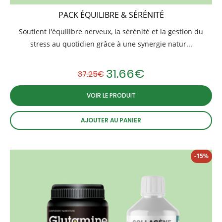
PACK ÉQUILIBRE & SÉRÉNITÉ
Soutient l'équilibre nerveux, la sérénité et la gestion du
stress au quotidien grâce à une synergie natur...
31.66
€
37.25
€
Le prix initial était : 37.25€.
Le prix actuel est : 31.66€.
VOIR LE PRODUIT
AJOUTER AU PANIER
-15%