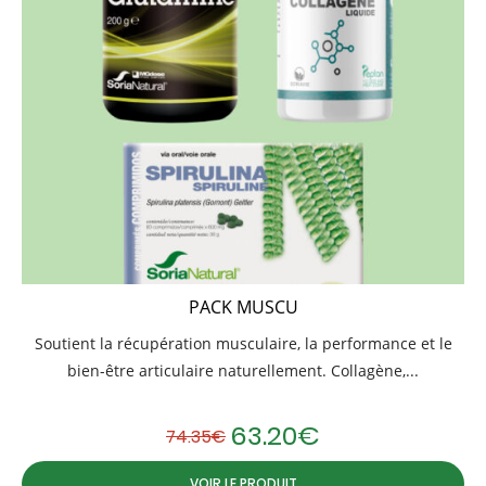
PACK MUSCU
Soutient la récupération musculaire, la performance et le
bien-être articulaire naturellement. Collagène,...
63.20
€
74.35
€
Le prix initial était : 74.35€.
Le prix actuel est : 63.20€.
VOIR LE PRODUIT