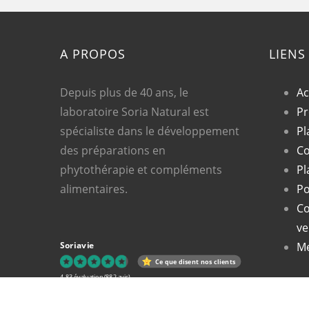
A PROPOS
LIENS
Depuis plus de 40 ans, le
Ac
laboratoire Soria Natural est
Pr
spécialiste dans le développement
Pl
des préparations en
Co
phytothérapie et compléments
Pl
alimentaires.
Po
Co
ve
Soriavie
Me
Ce que disent nos clients
4.83 évaluation
(882 avis)