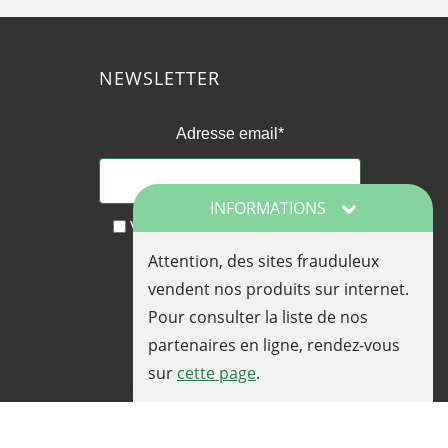
NEWSLETTER
Adresse email*
INFORMATIONS
Vous acceptez de recevoir nos
actualités et nos offres
Attention, des sites frauduleux
promotionnelles par email
vendent nos produits sur internet.
Pour consulter la liste de nos
partenaires en ligne, rendez-vous
sur
cette page
.