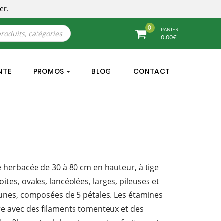
er
.
0
PANIER
0.00
€
NTE
PROMOS
BLOG
CONTACT
e herbacée de 30 à 80 cm en hauteur, à tige
roites, ovales, lancéolées, larges, pileuses et
aunes, composées de 5 pétales. Les étamines
re avec des filaments tomenteux et des