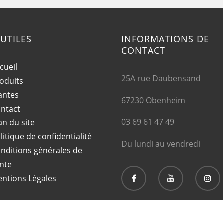
 UTILES
INFORMATIONS DE
CONTACT
cueil
25A rue Daubensand
oduits
antes
67230 Obenheim
ntact
03 69 61 47 49
an du site
litique de confidentialité
Du lundi au vendredi
nditions générales de
nte
ntions Légales