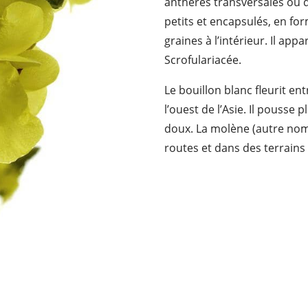
anthères transversales ou d
petits et encapsulés, en f
graines à l’intérieur. Il app
Scrofulariacée.
Le bouillon blanc fleurit en
l’ouest de l’Asie. Il pousse
doux. La molène (autre nom
routes et dans des terrains