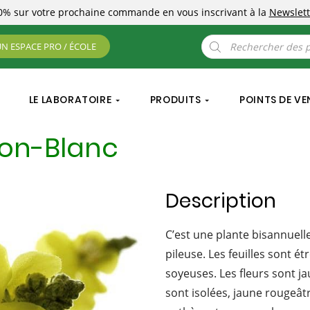
10%
sur votre prochaine commande
en vous inscrivant à la
Newslett
Recherche
UN ESPACE PRO / ÉCOLE
de
produits
LE LABORATOIRE
PRODUITS
POINTS DE VE
lon-Blanc
Description
C’est une plante bisannuell
pileuse. Les feuilles sont ét
soyeuses. Les fleurs sont j
sont isolées, jaune rougeât