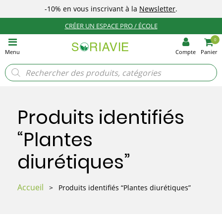
-10%
en vous inscrivant à la
Newsletter
.
CRÉER UN ESPACE PRO / ÉCOLE
0
Menu
Compte
Panier
Recherche
de
produits
Produits identifiés
“Plantes
diurétiques”
Accueil
>
Produits identifiés “Plantes diurétiques”