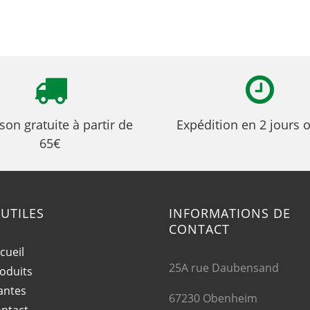
ison gratuite à partir de
Expédition en 2 jours 
65€
 UTILES
INFORMATIONS DE
CONTACT
cueil
25A rue Daubensand
oduits
antes
67230 Obenheim
ntact