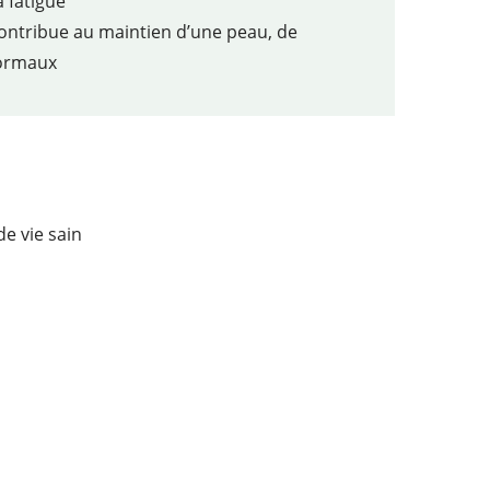
a fatigue
contribue au maintien d’une peau, de
normaux
e vie sain