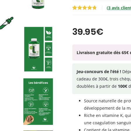
(
3
avis clien
Noté
3
4.67
sur 5
basé sur
39.95
€
notations
client
Livraison gratuite dès 65€ 
Jeu-concours de l’été !
Dép
cadeau de 300€, trois chèq
doublées à partir de
100€
d
Source naturelle de pro
développement de la m
Riche en vitamine K, qu
une coagulation sangu
Contient de la vitamine 