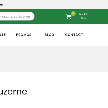
er
.
0
PANIER
0.00
€
NTE
PROMOS
BLOG
CONTACT
Luzerne