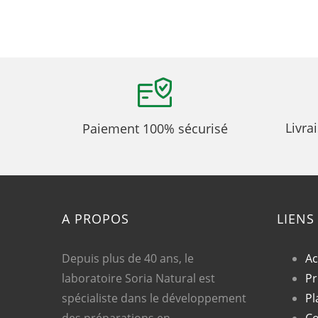
Livra
Paiement 100% sécurisé
A PROPOS
LIENS
Depuis plus de 40 ans, le
Ac
laboratoire Soria Natural est
Pr
spécialiste dans le développement
Pl
des préparations en
Co