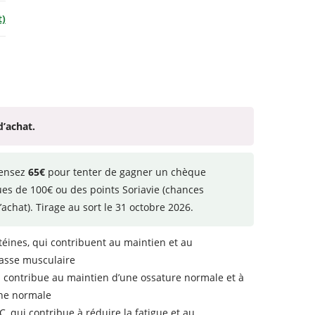
t)
d’achat.
ensez
65€
pour tenter de gagner un chèque
ues de 100€ ou des points Soriavie (chances
’achat). Tirage au sort le 31 octobre 2026.
téines, qui contribuent au maintien et au
asse musculaire
i contribue au maintien d’une ossature normale et à
ine normale
C, qui contribue à réduire la fatigue et au