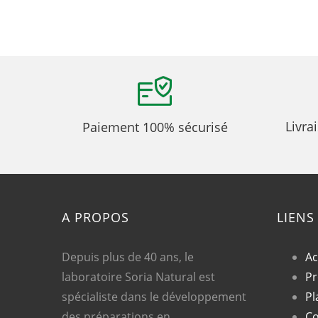
Livra
Paiement 100% sécurisé
A PROPOS
LIENS
Depuis plus de 40 ans, le
Ac
laboratoire Soria Natural est
Pr
spécialiste dans le développement
Pl
des préparations en
Co