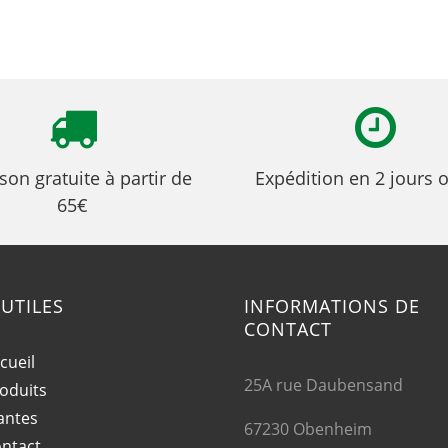
ison gratuite à partir de
Expédition en 2 jours 
65€
 UTILES
INFORMATIONS DE
CONTACT
cueil
25A rue Daubensand
oduits
antes
67230 Obenheim
ntact