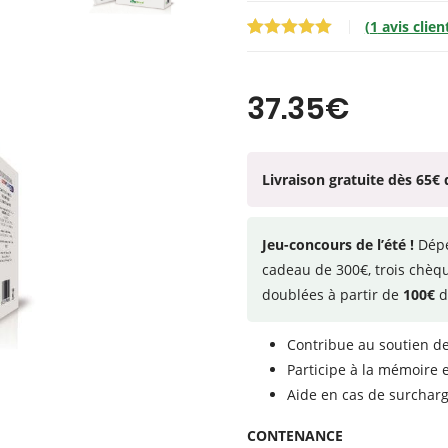
(
1
avis clien
Noté
1
5.00
sur 5
basé sur
37.35
€
notation
client
Livraison gratuite dès 65€ 
Jeu-concours de l’été !
Dép
cadeau de 300€, trois chèq
doublées à partir de
100€
d
Contribue au soutien de
Participe à la mémoire e
Aide en cas de surchar
CONTENANCE