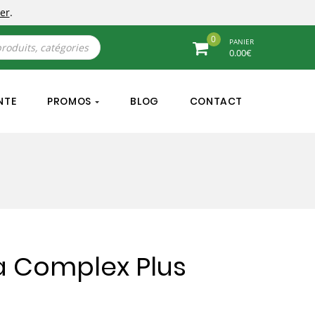
er
.
0
PANIER
0.00
€
NTE
PROMOS
BLOG
CONTACT
a Complex Plus