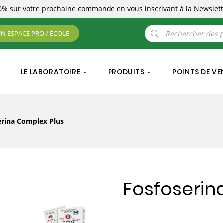
10%
sur votre prochaine commande
en vous inscrivant à la
Newslett
Recherche
UN ESPACE PRO / ÉCOLE
de
produits
LE LABORATOIRE
PRODUITS
POINTS DE VE
erina Complex Plus
Fosfoserin