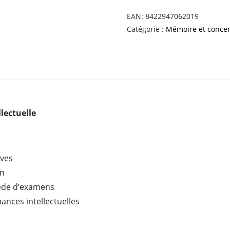
COMPLEX
PLUS
EAN:
8422947062019
Catégorie :
Mémoire et concen
lectuelle
ives
on
iode d’examens
ances intellectuelles