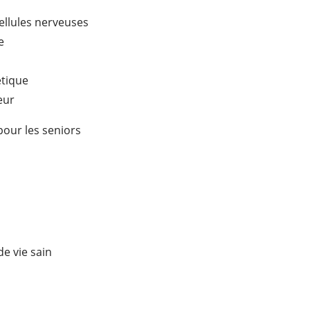
ellules nerveuses
e
étique
eur
pour les seniors
e vie sain